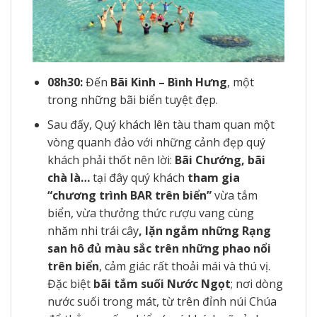
08h30:
Đến
Bãi Kinh – Bình Hưng
, một
trong những bãi biển tuyệt đẹp.
Sau đấy, Quý khách lên tàu tham quan một
vòng quanh đảo với những cảnh đẹp quý
khách phải thốt nên lời:
Bãi Chướng, bãi
chà là…
tại đây quý khách
tham gia
“chương trình BAR trên biển”
vừa tắm
biển, vừa thưởng thức rượu vang cùng
nhăm nhi trái cây
, lặn ngắm những Rạng
san hô đủ màu sắc trên những phao nổi
trên biển
, cảm giác rất thoải mái và thú vị.
Đặc biệt
bãi tắm suối Nước Ngọt
; nơi dòng
nước suối trong mát, từ trên đỉnh núi Chúa