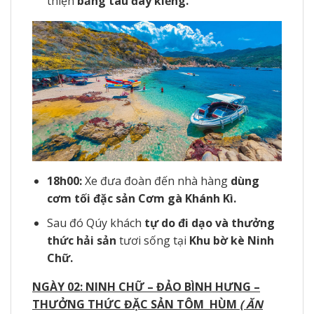
thiện
bằng tàu đáy kiếng.
18h00:
Xe đưa đoàn đến nhà hàng
dùng
cơm tối đặc sản Cơm gà Khánh Kì.
Sau đó Qúy khách
tự do đi dạo và thưởng
thức hải sản
tươi sống tại
Khu bờ kè Ninh
Chữ.
NGÀY 02: NINH CHỮ – ĐẢO BÌNH HƯNG –
THƯỞNG THỨC ĐẶC SẢN TÔM HÙM
( ĂN