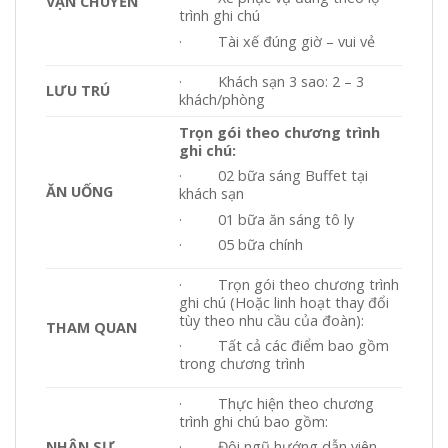
VẬN CHUYỂN
trình ghi chú
· Tài xế đúng giờ – vui vẻ
· Khách sạn 3 sao: 2 – 3
LƯU TRÚ
khách/phòng
Trọn gói theo chương trình
ghi chú:
· 02 bữa sáng Buffet tại
ĂN UỐNG
khách sạn
· 01 bữa ăn sáng tô ly
· 05 bữa chính
· Trọn gói theo chương trình
ghi chú (Hoặc linh hoạt thay đổi
tùy theo nhu cầu của đoàn):
THAM QUAN
· Tất cả các điểm bao gồm
trong chương trình
· Thực hiện theo chương
trình ghi chú bao gồm:
NHÂN SỰ
· Đội ngũ hướng dẫn viên