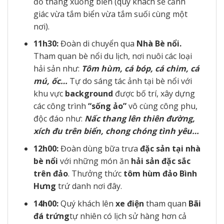
đổ thẳng xuống biển (quý khách sẽ cảnh
giác vừa tắm biển vừa tắm suối cùng một
nơi).
11h30:
Đoàn di chuyển qua
Nhà Bè nổi.
Tham quan bè nổi du lịch, nơi nuôi các loại
hải sản như:
Tôm hùm, cá bóp, cá chim, cá
mú, ốc…
Tự do sáng tác ảnh tại bè nổi với
khu vực
background
được bố trí, xây dựng
các công trình
“sống ảo”
vô cùng công phu,
độc đáo như:
Nấc thang lên thiên đường,
xích đu trên biển, chong chóng tình yêu…
12h00:
Đoàn dùng bữa trưa
đặc sản tại nhà
bè nổi
với những món ăn
hải sản đặc sắc
trên đảo
. Thưởng thức
tôm hùm đảo Bình
Hưng
trứ danh nơi đây.
14h00:
Quý khách lên
xe điện
tham quan
Bãi
đá trứng
tự nhiên có lịch sử hàng hơn cả