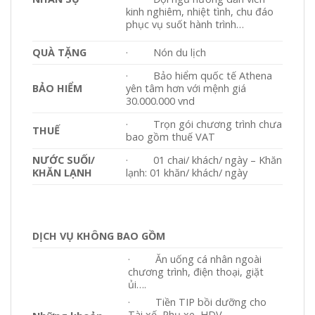
kinh nghiêm, nhiệt tình, chu đáo
phục vụ suốt hành trình…
QUÀ TẶNG
· Nón du lịch
· Bảo hiểm quốc tế Athena
BẢO HIỂM
yên tâm hơn với mệnh giá
30.000.000 vnd
· Trọn gói chương trình chưa
THUẾ
bao gồm thuế VAT
NƯỚC SUỐI/
· 01 chai/ khách/ ngày – Khăn
KHĂN LẠNH
lạnh: 01 khăn/ khách/ ngày
DỊCH VỤ KHÔNG BAO GỒM
· Ăn uống cá nhân ngoài
chương trình, điện thoại, giặt
ủi….
· Tiền TIP bồi dưỡng cho
Tài xế, Phụ xe, HDV…