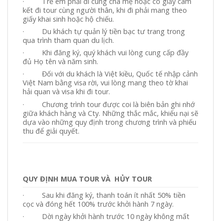
· Trẻ em phải đi cùng cha mẹ hoặc có giấy cam
kết đi tour cùng người thân, khi đi phải mang theo
giấy khai sinh hoặc hộ chiếu.
· Du khách tự quản lý tiền bạc tư trang trong
qua trình tham quan du lịch.
· Khi đăng ký, quý khách vui lòng cung cấp đầy
đủ Họ tên và năm sinh.
· Đối với du khách là Việt kiều, Quốc tế nhập cảnh
Việt Nam bằng visa rời, vui lòng mang theo tờ khai
hải quan và visa khi đi tour.
· Chương trình tour được coi là biên bản ghi nhớ
giữa khách hàng và Cty. Những thắc mắc, khiếu nại sẽ
dựa vào những quy định trong chương trình và phiếu
thu để giải quyết.
QUY ĐỊNH MUA TOUR VÀ HỦY TOUR
· Sau khi đăng ký, thanh toán ít nhất 50% tiền
cọc và đóng hết 100% trước khởi hành 7 ngày.
· Dời ngày khởi hành trước 10 ngày không mất