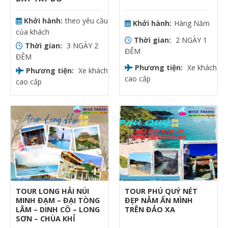
Khởi hành:
theo yêu cầu
Khởi hành:
Hàng Năm
của khách
Thời gian:
2 NGÀY 1
Thời gian:
3 NGÀY 2
ĐÊM
ĐÊM
Phương tiện:
Xe khách
Phương tiện:
Xe khách
cao cấp
cao cấp
TOUR LONG HẢI NÚI
TOUR PHÚ QUÝ NÉT
MINH ĐẠM – ĐẠI TÒNG
ĐẸP NẰM ẨN MÌNH
LÂM – DINH CÔ – LONG
TRÊN ĐẢO XA
SƠN – CHÙA KHỈ