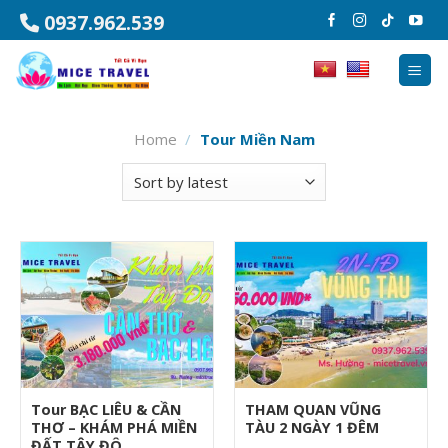
Chuyển
0937.962.539
đến
nội
dung
Home
/
Tour Miền Nam
Tour BẠC LIÊU & CẦN
THAM QUAN VŨNG
THƠ – KHÁM PHÁ MIỀN
TÀU 2 NGÀY 1 ĐÊM
ĐẤT TÂY ĐÔ