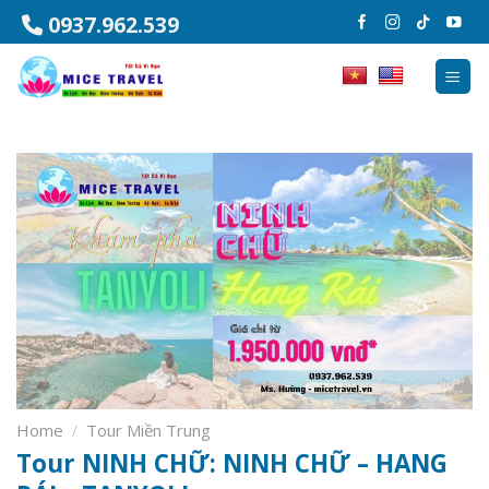
Chuyển
0937.962.539
đến
nội
dung
Home
Tour Miền Trung
/
Tour NINH CHỮ: NINH CHỮ – HANG