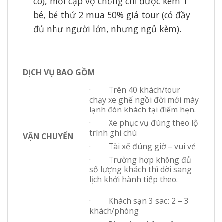
có), mỗi cặp vợ chồng chỉ được kèm 1
bé, bé thứ 2 mua 50% giá tour (có đầy
đủ như người lớn, nhưng ngủ kèm).
DỊCH VỤ BAO GỒM
· Trên 40 khách/tour
chạy xe ghế ngồi đời mới máy
lạnh đón khách tại điểm hẹn.
· Xe phục vụ đúng theo lộ
trình ghi chú
VẬN CHUYỂN
· Tài xế đúng giờ – vui vẻ
· Trường hợp không đủ
số lượng khách thì dời sang
lịch khởi hành tiếp theo.
· Khách sạn 3 sao: 2 – 3
khách/phòng