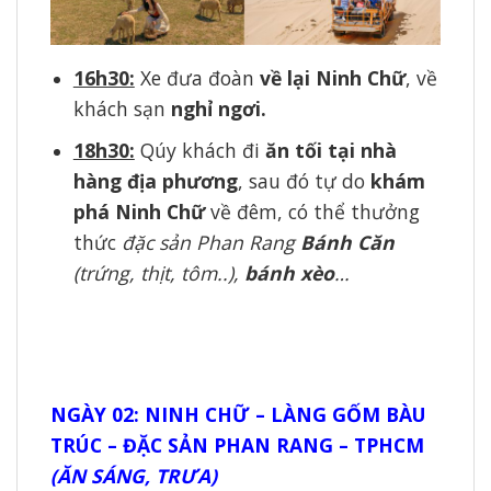
16h30:
Xe đưa đoàn
về lại Ninh Chữ
, về
khách sạn
nghỉ ngơi.
18h30:
Qúy khách đi
ăn tối
tại nhà
hàng địa phương
, sau đó tự do
khám
phá Ninh Chữ
về đêm, có thể thưởng
thức
đặc sản Phan Rang
Bánh Căn
(trứng, thịt, tôm..),
bánh xèo
…
NGÀY 02: NINH CHỮ – LÀNG GỐM BÀU
TRÚC – ĐẶC SẢN PHAN RANG – TPHCM
(ĂN SÁNG, TRƯA)