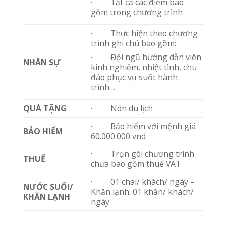
· Tất cả các điểm bao
gồm trong chương trình
· Thực hiện theo chương
trình ghi chú bao gồm:
· Đội ngũ hướng dẫn viên
NHÂN SỰ
kinh nghiêm, nhiệt tình, chu
đáo phục vụ suốt hành
trình…
QUÀ TẶNG
· Nón du lịch
· Bảo hiểm với mệnh giá
BẢO HIỂM
60.000.000 vnd
· Trọn gói chương trình
THUẾ
chưa bao gồm thuế VAT
· 01 chai/ khách/ ngày –
NƯỚC SUỐI/
Khăn lạnh: 01 khăn/ khách/
KHĂN LẠNH
ngày