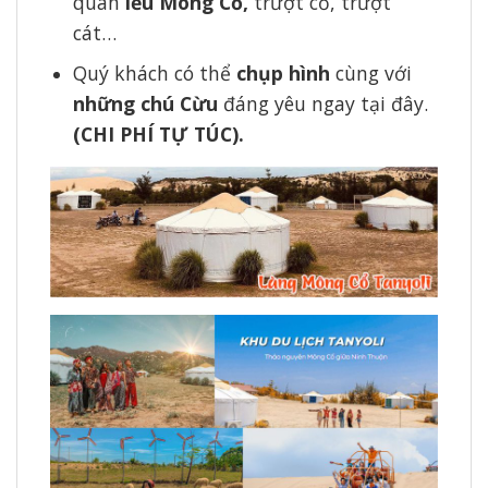
quan
lều Mông Cổ,
trượt cỏ, trượt
cát…
Quý khách có thể
chụp hình
cùng với
những chú Cừu
đáng yêu ngay tại đây.
(CHI PHÍ TỰ TÚC).