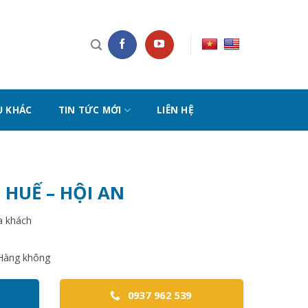
Ụ KHÁC
TIN TỨC MỚI
LIÊN HỆ
 HUẾ – HỘI AN
a khách
 Hàng không
0937 962 539