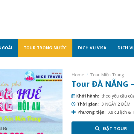
NGOÀI
TOUR TRONG NƯỚC
DỊCH VỤ VISA
DỊCH V
Home
Tour Miền Trung
/
Tour ĐÀ NẴNG –
Khởi hành:
theo yêu cầu củ
Thời gian:
3 NGÀY 2 ĐÊM
Phương tiện:
Xe du lịch &
ĐẶT TOUR