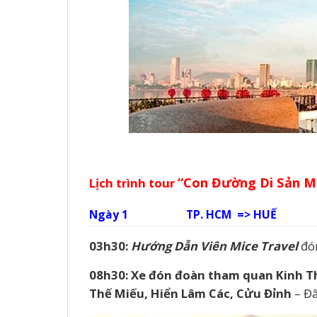
“Con Đường Di Sản M
Lịch trình tour
Ngày 1
TP. HCM
=>
HUẾ
0
3
h
3
0:
Hướng Dẫn Viên
Mice Travel
đón
08h30
: Xe đón đoàn tham quan
Kinh T
Thế Miếu, Hiển Lâm Các, Cửu Đỉnh
– Đâ