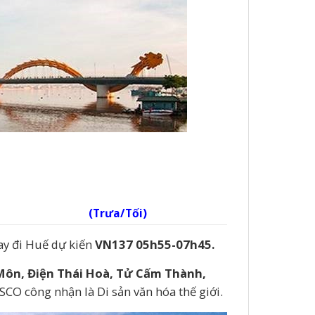
(Trưa/Tối)
ay đi Huế dự kiến
VN137
05h55-07h45
.
Môn,
Đ
iện Thái Hoà, Tử Cấm Thành,
CO công nhận là Di sản văn hóa thế giới.