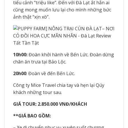
tiểu cảnh “triệu like”. Đến với Đà Lạt ắt hẳn ai
cũng mong muốn lưu lại cho mình những bức
ảnh thật “xịn xò”.
10h00:
Đoàn khởi hành về Bến Lức. Đoàn dừng
chân ăn trưa tại Bảo Lộc.
20h00
: Đoàn về đến Bến Lức.
Công ty Mice Travel chia tay và hẹn lại Qúy
khách những tour sau.
GIÁ TOUR: 2.850.000 VNĐ/KHÁCH
**GIÁ BAO GỒM:
– Xe di chuyển phục vụ xuyên suốt chương