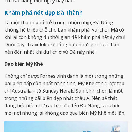
lịch Đà Nẵng một ngày này nào.
Khám phá nét đẹp Đà Thành
Là một thành phố trẻ trung, nhộn nhịp, Đà Nẵng
không hề thiếu chỗ cho bạn khám phá, vui chơi. Mà có
khi lại còn không đủ thời gian để khám phá hết ấy chứ!
Dưới đây, Traveloka sẽ tổng hợp những nơi các bạn
nên đến nhất khi du lịch ở xứ Đà này nhé!
Dạo biển Mỹ Khê
Không chỉ được Forbes vinh danh là một trong những
bãi biển hấp dẫn nhất hành tinh, Mỹ Khê còn được tạp
chí Australia – tờ Sunday Herald Sun bình chọn là một
trong những bãi biển đẹp nhất châu Á. Nên sẽ thật
đáng tiếc nếu như các bạn đã đến Đà Nẵng, vui chơi
mọi nơi nhưng lại không dạo qua biển Mỹ Khê một lần.