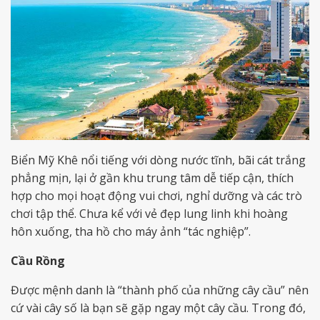
Biển Mỹ Khê nổi tiếng với dòng nước tĩnh, bãi cát trắng
phẳng mịn, lại ở gần khu trung tâm dễ tiếp cận, thích
hợp cho mọi hoạt động vui chơi, nghỉ dưỡng và các trò
chơi tập thể. Chưa kể với vẻ đẹp lung linh khi hoàng
hôn xuống, tha hồ cho máy ảnh “tác nghiệp”.
Cầu Rồng
Được mệnh danh là “thành phố của những cây cầu” nên
cứ vài cây số là bạn sẽ gặp ngay một cây cầu. Trong đó,