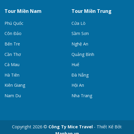
Tour Miền Nam
Tour Miền Trung
Phú Quốc
Cửa Lò
Côn Đảo
Sầm Sơn
Bến Tre
Nghệ An
Cần Thơ
Quảng Bình
Cà Mau
Huế
Hà Tiên
Đà Nẵng
Kiên Giang
Hội An
Nam Du
Nha Trang
Copyright 2026 ©
Công Ty Mice Travel
- Thiết Kế Bởi:
Manhan.vn