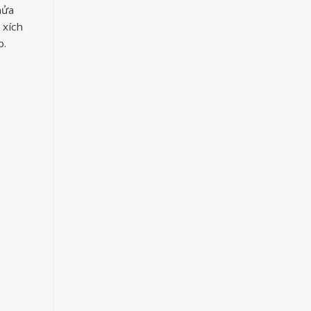
hửa
 xích
p.