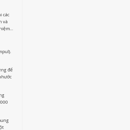
i các
n và
u niệm…
mpul).
êng để
 phước
ong
.000
hung
ột