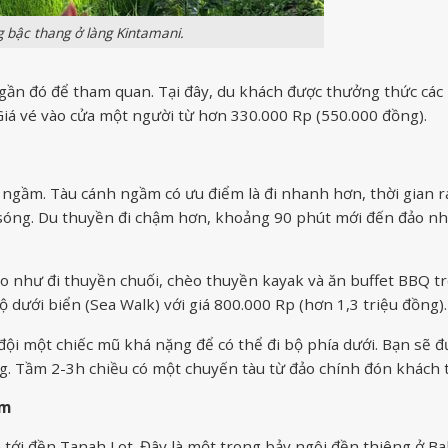
 bậc thang ở làng Kintamani.
gần đó để tham quan. Tại đây, du khách được thưởng thức các l
 Giá vé vào cửa một người từ hơn 330.000 Rp (550.000 đồng).
 ngầm. Tàu cánh ngầm có ưu điểm là đi nhanh hơn, thời gian r
 sóng. Du thuyền đi chậm hơn, khoảng 90 phút mới đến đảo n
đảo như đi thuyền chuối, chèo thuyền kayak và ăn buffet BBQ t
ộ dưới biển (Sea Walk) với giá 800.000 Rp (hơn 1,3 triệu đồng).
 đội một chiếc mũ khá nặng để có thể đi bộ phía dưới. Bạn sẽ 
g. Tầm 2-3h chiều có một chuyến tàu từ đảo chính đón khách t
am
 tới đền Tanah Lot. Đây là một trong bảy ngôi đền thiêng ở Bal