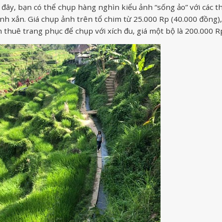
 đây, bạn có thể chụp hàng nghìn kiểu ảnh “sống ảo” với các t
nh xắn. Giá chụp ảnh trên tổ chim từ 25.000 Rp (40.000 đồng),
thuê trang phục để chụp với xích đu, giá một bộ là 200.000 R