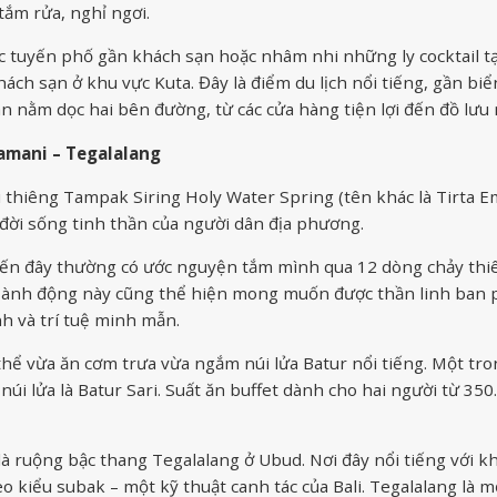
tắm rửa, nghỉ ngơi.
ác tuyến phố gần khách sạn hoặc nhâm nhi những ly cocktail tạ
ách sạn ở khu vực Kuta. Đây là điểm du lịch nổi tiếng, gần biể
án nằm dọc hai bên đường, từ các cửa hàng tiện lợi đến đồ lư
tamani – Tegalalang
 thiêng Tampak Siring Holy Water Spring (tên khác là Tirta E
 đời sống tinh thần của người dân địa phương.
ến đây thường có ước nguyện tắm mình qua 12 dòng chảy thi
 Hành động này cũng thể hiện mong muốn được thần linh ban
h và trí tuệ minh mẫn.
 thể vừa ăn cơm trưa vừa ngắm núi lửa Batur nổi tiếng. Một tr
úi lửa là Batur Sari. Suất ăn buffet dành cho hai người từ 350
à ruộng bậc thang Tegalalang ở Ubud. Nơi đây nổi tiếng với k
 kiểu subak – một kỹ thuật canh tác của Bali. Tegalalang là m