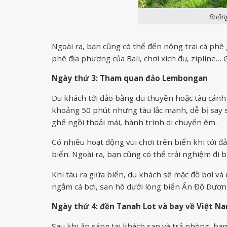
Ruộng
Ngoài ra, bạn cũng có thể đến nông trại cà phê 
phê địa phương của Bali, chơi xích đu, zipline…
Ngày thứ 3: Tham quan đảo Lembongan
Du khách tới đảo bằng du thuyền hoặc tàu cánh
khoảng 50 phút nhưng tàu lắc mạnh, dễ bị say
ghế ngồi thoải mái, hành trình di chuyển êm.
Có nhiều hoạt động vui chơi trên biển khi tới 
biển. Ngoài ra, bạn cũng có thể trải nghiệm đi b
Khi tàu ra giữa biển, du khách sẽ mặc đồ bơi và
ngắm cá bơi, san hô dưới lòng biển Ấn Độ Dươn
Ngày thứ 4: đền Tanah Lot và bay về Việt N
Sau khi ăn sáng tại khách sạn và trả phòng, bạn