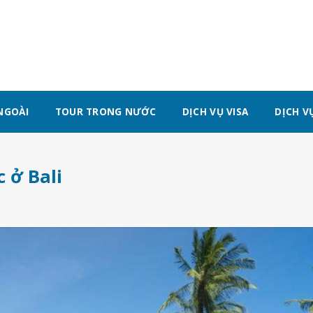
NGOÀI
TOUR TRONG NƯỚC
DỊCH VỤ VISA
DỊCH V
 ở Bali