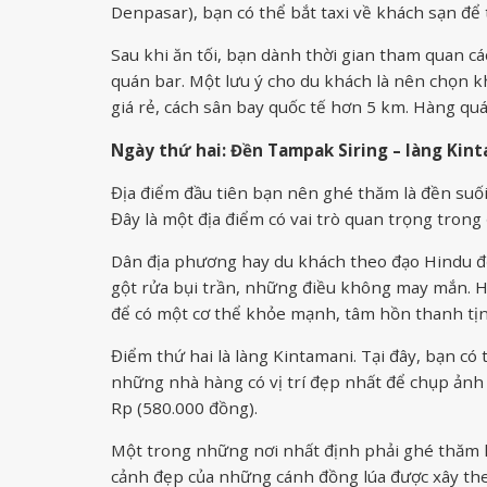
Denpasar), bạn có thể bắt taxi về khách sạn để 
Sau khi ăn tối, bạn dành thời gian tham quan c
quán bar. Một lưu ý cho du khách là nên chọn kh
giá rẻ, cách sân bay quốc tế hơn 5 km. Hàng qu
Ngày thứ hai: Đền Tampak Siring – làng Kin
Địa điểm đầu tiên bạn nên ghé thăm là đền suối
Đây là một địa điểm có vai trò quan trọng trong
Dân địa phương hay du khách theo đạo Hindu đ
gột rửa bụi trần, những điều không may mắn.
để có một cơ thể khỏe mạnh, tâm hồn thanh tịn
Điểm thứ hai là làng Kintamani. Tại đây, bạn có
những nhà hàng có vị trí đẹp nhất để chụp ảnh n
Rp (580.000 đồng).
Một trong những nơi nhất định phải ghé thăm l
cảnh đẹp của những cánh đồng lúa được xây theo