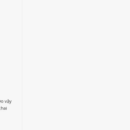
Do vậy
khai