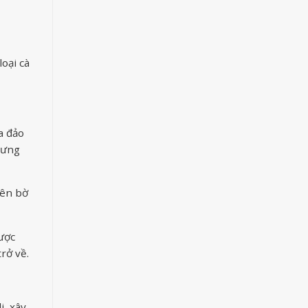
oại cà
a đảo
hưng
rên bờ
được
rở về.
i, xây