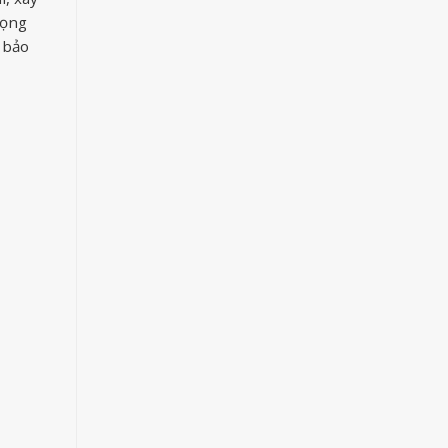
rọng
 bảo