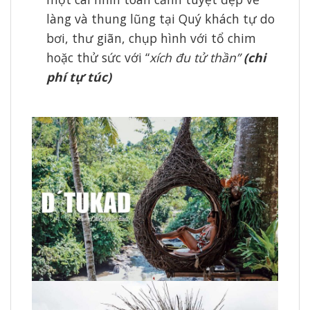
làng và thung lũng tại Quý khách tự do
bơi, thư giãn, chụp hình với tổ chim
hoặc thử sức với “
xích đu tử thần”
(chi
phí tự
túc)