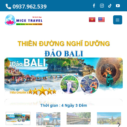
Chuyển
0937.962.539
đến
nội
dung