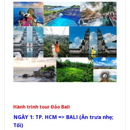
Hành trình tour Đảo Bali
NGÀY 1: TP. HCM => BALI (Ăn trưa nhẹ;
Tối)