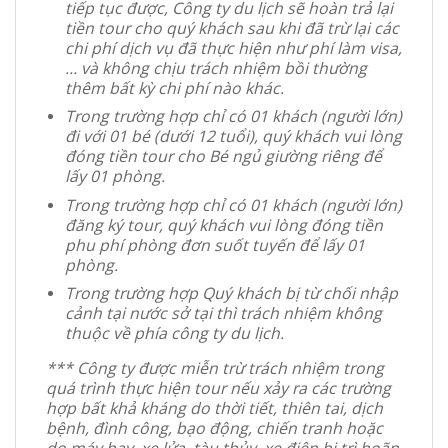
tiếp tục được, Công ty du lịch sẽ hoàn trả lại
tiền tour cho quý khách sau khi đã trừ lại các
chi phí dịch vụ đã thực hiện như phí làm visa,
… và không chịu trách nhiệm bồi thường
thêm bất kỳ chi phí nào khác.
Trong trường hợp chỉ có 01 khách (người lớn)
đi với 01 bé (dưới 12 tuổi), quý khách vui lòng
đóng tiền tour cho Bé ngủ giường riêng để
lấy 01 phòng.
Trong trường hợp chỉ có 01 khách (người lớn)
đăng ký tour, quý khách vui lòng đóng tiền
phu phí phòng đơn suốt tuyến để lấy 01
phòng.
Trong trường hợp Quý khách bị từ chối nhập
cảnh tại nước sở tại thì trách nhiệm không
thuộc về phía công ty du lịch.
***
Công ty được miễn trừ trách nhiệm trong
quá trình thực hiện tour nếu xảy ra các trường
hợp bất khả kháng do thời tiết, thiên tai, dịch
bệnh, đình công, bạo động, chiến tranh hoặc
do máy bay, xe lửa, tàu thủy, xe điện bị trì hoãn