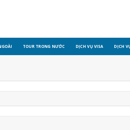
NGOÀI
TOUR TRONG NƯỚC
DỊCH VỤ VISA
DỊCH V