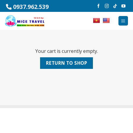
Chuyển
0937.962.539
đến
nội
dung
Your cart is currently empty.
RETURN TO SHOP